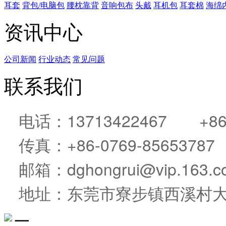
耳套
背包/电脑包
腰枕靠背
音响包布
头戴
耳机包
耳套棉
海绵
资讯中心
公司新闻
行业动态
常见问题
联系我们
电话：13713422467 +86-0
传真：+86-0769-85653787
邮箱：dghongrui@vip.163.c
地址：东莞市寮步镇西溪村大