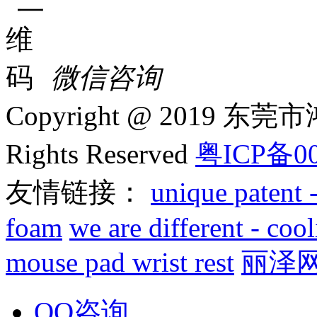
微信咨询
Copyright @ 2019 
Rights Reserved
粤ICP备00
友情链接：
unique patent 
foam
we are different - co
mouse pad wrist rest
丽泽
QQ咨询