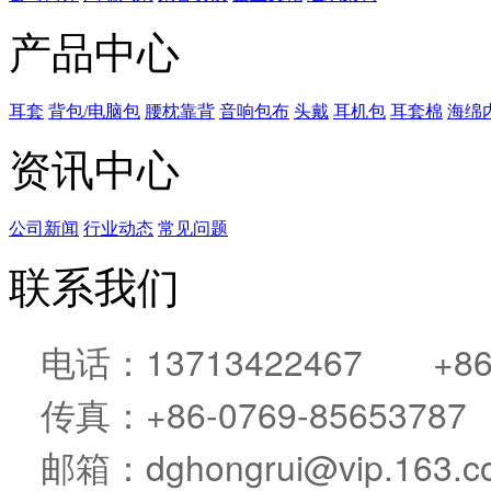
产品中心
耳套
背包/电脑包
腰枕靠背
音响包布
头戴
耳机包
耳套棉
海绵
资讯中心
公司新闻
行业动态
常见问题
联系我们
电话：13713422467 +86-0
传真：+86-0769-85653787
邮箱：dghongrui@vip.163.c